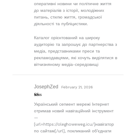
оперативні новини чи політичне життя
до матеріалів з історії, молодіжних
питань, стилю життя, громадської
діяльності та публіцистики.
Каталог орієнтований на широку
аудиторію та запрошує до партнерства з
медіа, представниками преси та
рекламодавцями, які хочуть виділятися в
вітчизняному медіа-середовищі
JosephZed
February 21, 2026
R
Український сегмент мережі Інтернет
at
ed
отримав новий навігаційний інструмент
1
ou
—
t
[url=https://oleghoweweg.icu/]навігатор
of
5
по сайтам[/url], покликаний об’єднати