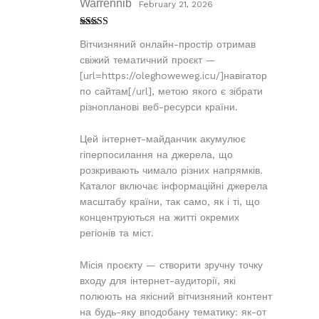
Warrennib
February 21, 2026
Rated
3
Вітчизняний онлайн-простір отримав
out of
5
свіжий тематичний проєкт —
[url=https://oleghoweweg.icu/]навігатор
по сайтам[/url], метою якого є зібрати
різнопланові веб-ресурси країни.
Цей інтернет-майданчик акумулює
гіперпосилання на джерела, що
розкривають чимало різних напрямків.
Каталог включає інформаційні джерела
масштабу країни, так само, як і ті, що
концентруються на житті окремих
регіонів та міст.
Місія проєкту — створити зручну точку
входу для інтернет-аудиторії, які
полюють на якісний вітчизняний контент
на будь-яку вподобану тематику: як-от