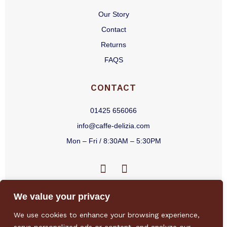
Our Story
Contact
Returns
FAQS
CONTACT
01425 656066
info@caffe-delizia.com
Mon – Fri / 8:30AM – 5:30PM
F
I
a
n
c
s
We value your privacy
e
t
b
a
We use cookies to enhance your browsing experience,
o
g
Privacy Policy
/
Terms & Conditions
/
Sitemap
/
Environmental Policy
/