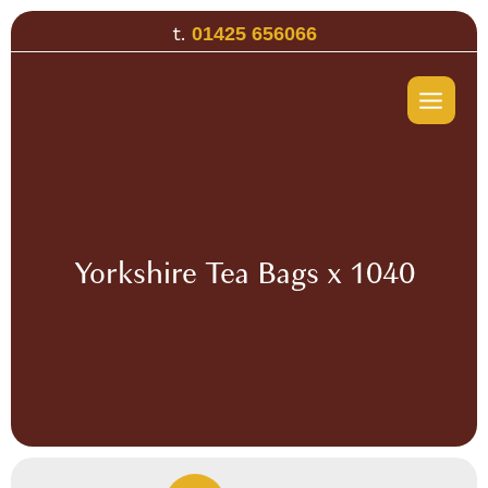
Skip
t.
01425 656066
to
content
Yorkshire Tea Bags x 1040