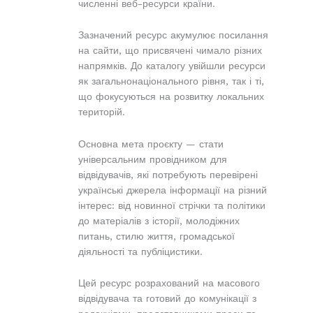
численні веб-ресурси країни.
Зазначений ресурс акумулює посилання
на сайти, що присвячені чимало різних
напрямків. До каталогу увійшли ресурси
як загальнонаціонального рівня, так і ті,
що фокусуються на розвитку локальних
територій.
Основна мета проєкту — стати
універсальним провідником для
відвідувачів, які потребують перевірені
українські джерела інформації на різний
інтерес: від новинної стрічки та політики
до матеріалів з історії, молодіжних
питань, стилю життя, громадської
діяльності та публіцистики.
Цей ресурс розрахований на масового
відвідувача та готовий до комунікації з